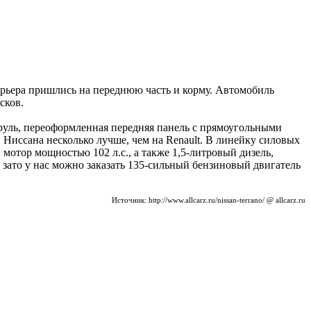
ерьера пришлись на переднюю часть и корму. Автомобиль
сков.
 руль, переоформленная передняя панель с прямоугольными
Ниссана несколько лучше, чем на Renault. В линейку силовых
 мотор мощностью 102 л.с., а также 1,5-литровый дизель,
, зато у нас можно заказать 135-сильный бензиновый двигатель
Источник: http://www.allcarz.ru/nissan-terrano/ @ allcarz.ru