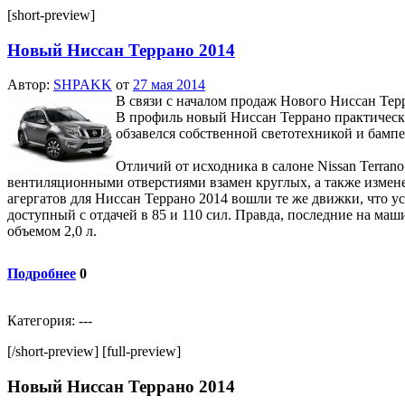
[short-preview]
Новый Ниссан Террано 2014
Автор:
SHPAKK
от
27 мая 2014
В связи с началом продаж Нового Ниссан Тер
В профиль новый Ниссан Террано практически
обзавелся собственной светотехникой и бамп
Отличий от исходника в салоне Nissan Terran
вентиляционными отверстиями взамен круглых, а также изменен
агергатов для Ниссан Террано 2014 вошли те же движки, что ус
доступный с отдачей в 85 и 110 сил. Правда, последние на маш
объемом 2,0 л.
Подробнее
0
Категория: ---
[/short-preview] [full-preview]
Новый Ниссан Террано 2014