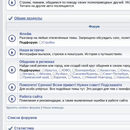
Строим, ломаем, общаемся по поводу своих полноприводных друзей. УАЗ
Terrano на другие авто посвящается.
Общие разделы
Форум
Флейм
Разговор на любые отвлечённые темы. Запрещено обсуждать секс, полит
Подфорум:
Стройка
Наши встречи
Фотографии вылазок, стрелок и покатушек. Истории о путешествиях.
Общение в регионах
Найди свой регион или город, или создай свой круг общения в своем горо
Подфорумы:
Иркутск
,
ЮФО
,
Екатеринбург
,
Казахстан
,
Омск
Ангарск
,
Москва
,
Кузбасс
,
Сахалин/Курилы
,
Санкт-Петербург
,
Приморский край
,
Карелия
,
Томск
,
Нижний Новгород
,
Хакасия
Помогите! Срочно! Всем привет! Нужен совет! Подскажите
Для особо упёртых. Все подобные темы тут. Это раздел для тем с неин
Работа сайта
Пожелания и рекомендации, а также выявленные ошибки в работе сайта
Удалить cookies форума
|
Наша команда
Список форумов
Статистика