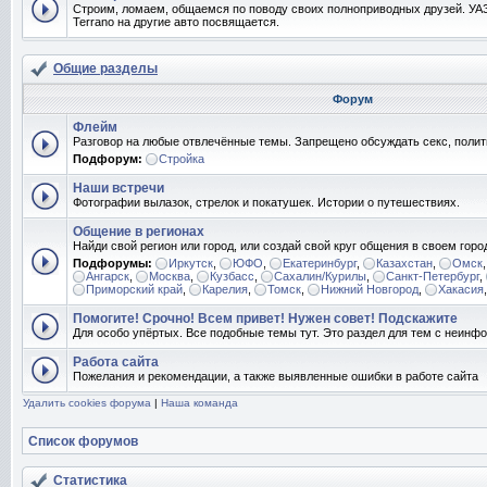
Строим, ломаем, общаемся по поводу своих полноприводных друзей. УАЗ
Terrano на другие авто посвящается.
Общие разделы
Форум
Флейм
Разговор на любые отвлечённые темы. Запрещено обсуждать секс, полит
Подфорум:
Стройка
Наши встречи
Фотографии вылазок, стрелок и покатушек. Истории о путешествиях.
Общение в регионах
Найди свой регион или город, или создай свой круг общения в своем горо
Подфорумы:
Иркутск
,
ЮФО
,
Екатеринбург
,
Казахстан
,
Омск
Ангарск
,
Москва
,
Кузбасс
,
Сахалин/Курилы
,
Санкт-Петербург
,
Приморский край
,
Карелия
,
Томск
,
Нижний Новгород
,
Хакасия
Помогите! Срочно! Всем привет! Нужен совет! Подскажите
Для особо упёртых. Все подобные темы тут. Это раздел для тем с неин
Работа сайта
Пожелания и рекомендации, а также выявленные ошибки в работе сайта
Удалить cookies форума
|
Наша команда
Список форумов
Статистика