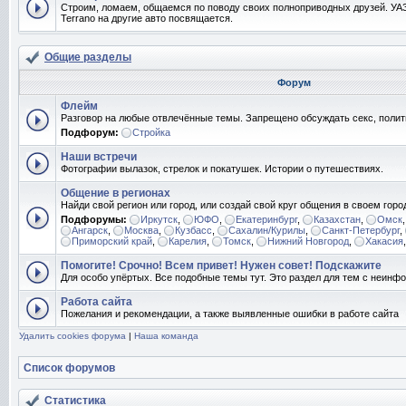
Строим, ломаем, общаемся по поводу своих полноприводных друзей. УАЗ
Terrano на другие авто посвящается.
Общие разделы
Форум
Флейм
Разговор на любые отвлечённые темы. Запрещено обсуждать секс, полит
Подфорум:
Стройка
Наши встречи
Фотографии вылазок, стрелок и покатушек. Истории о путешествиях.
Общение в регионах
Найди свой регион или город, или создай свой круг общения в своем горо
Подфорумы:
Иркутск
,
ЮФО
,
Екатеринбург
,
Казахстан
,
Омск
Ангарск
,
Москва
,
Кузбасс
,
Сахалин/Курилы
,
Санкт-Петербург
,
Приморский край
,
Карелия
,
Томск
,
Нижний Новгород
,
Хакасия
Помогите! Срочно! Всем привет! Нужен совет! Подскажите
Для особо упёртых. Все подобные темы тут. Это раздел для тем с неин
Работа сайта
Пожелания и рекомендации, а также выявленные ошибки в работе сайта
Удалить cookies форума
|
Наша команда
Список форумов
Статистика