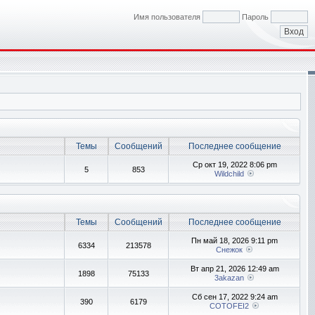
Имя пользователя
Пароль
Темы
Сообщений
Последнее сообщение
Ср окт 19, 2022 8:06 pm
5
853
Wildchild
Темы
Сообщений
Последнее сообщение
Пн май 18, 2026 9:11 pm
6334
213578
Снежок
Вт апр 21, 2026 12:49 am
1898
75133
3akazan
Сб сен 17, 2022 9:24 am
390
6179
COTOFEI2