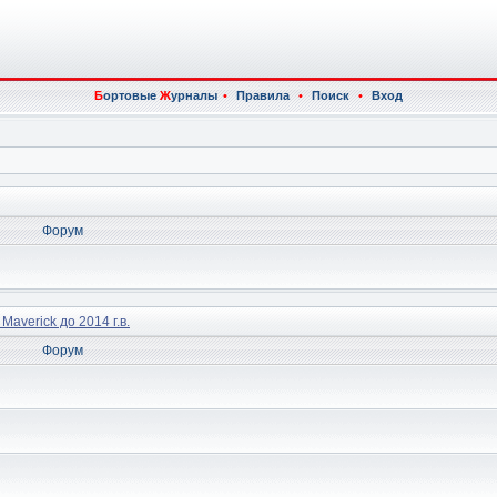
Б
ортовые
Ж
урналы
•
Правила
•
Поиск
•
Вход
Форум
 Maverick до 2014 г.в.
Форум