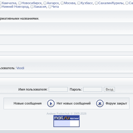
Камчатка
,
Новосибирск
,
Ангарск
,
Москва
,
Кузбасс
,
Сахалин/Курилы
,
Са
Нижний Новгород
,
Хакасия
,
Чита
формативными названиями.
ьзователь:
Voodi
Имя пользователя:
Пароль:
Новые сообщения
Нет новых сообщений
Форум закрыт
Andrew Fedorchuk © 2005-2026