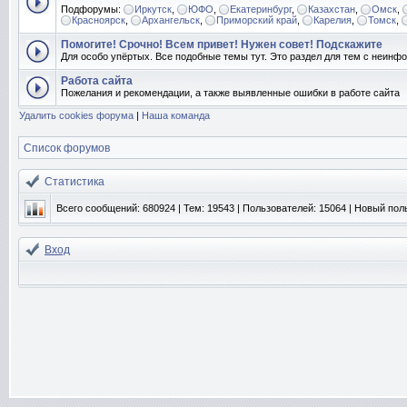
Подфорумы:
Иркутск
,
ЮФО
,
Екатеринбург
,
Казахстан
,
Омск
,
Красноярск
,
Архангельск
,
Приморский край
,
Карелия
,
Томск
,
Помогите! Срочно! Всем привет! Нужен совет! Подскажите
Для особо упёртых. Все подобные темы тут. Это раздел для тем с неин
Работа сайта
Пожелания и рекомендации, а также выявленные ошибки в работе сайта
Удалить cookies форума
|
Наша команда
Список форумов
Статистика
Всего сообщений:
680924
| Тем:
19543
| Пользователей:
15064
| Новый пол
Вход