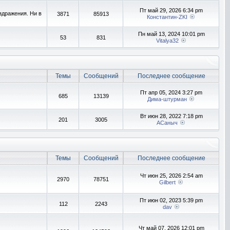
Пт май 29, 2026 6:34 pm
здражения. Ни в
3871
85913
Константин-ZKI
Пн май 13, 2024 10:01 pm
53
831
Vitalya32
Темы
Сообщений
Последнее сообщение
Пт апр 05, 2024 3:27 pm
685
13139
Дима-штурман
Вт июн 28, 2022 7:18 pm
201
3005
АСаныч
Темы
Сообщений
Последнее сообщение
Чт июн 25, 2026 2:54 am
2970
78751
Gilbert
Пт июн 02, 2023 5:39 pm
112
2243
dav
Чт май 07, 2026 12:01 pm