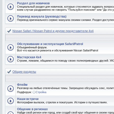
Раздел для новичков
Специальный раздел для новичков, которые стесняются задавать вопрос
коем случае раздраженно не говорить "Пользуйся поиском!" или "Да это у
Перевод мануала (руководства)
Перевод оригинального сервис-мануала своими силами. Раздел доступен
Nissan Safari / Nissan Patrol и другие представители 4x4
Обслуживание и эксплуатация Safari/Patrol
Объединённый форум.
Всё что касается ремонта и обслуживания Nissan Safari/Patrol
Мастерская 4x4
Строим, ломаем, общаемся по поводу своих полноприводных друзей. УАЗо
Общие разделы
Флейм
Разговор на любые отвлечённые темы. Запрещено обсуждать секс, полит
Подфорум:
Стройка
Наши встречи
Фотографии вылазок, стрелок и покатушек. Истории о путешествиях.
Общение в регионах
Найди свой регион или город, или создай свой круг общения в своем горо