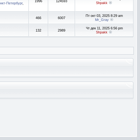
1996
124593
Shpakk
нкт-Петербург
,
Пт окт 03, 2025 8:29 am
466
6007
Mr_Gray
Чт дек 11, 2025 6:56 pm
132
2989
Shpakk