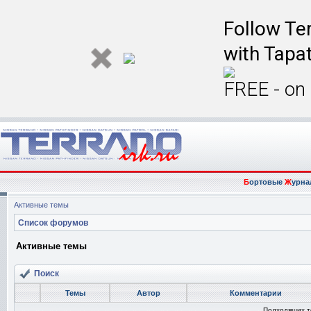
Follow Ter
with Tapat
FREE - on
Б
ортовые
Ж
урна
Активные темы
Список форумов
Активные темы
Поиск
Темы
Автор
Комментарии
Подходящих т