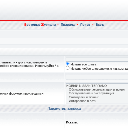
Б
ортовые
Ж
урналы
•
Правила
•
Поиск
•
Вход
ультатах, и
-
для слов, которых в
Искать все слова
любого слова из списка. Используйте
*
в
Искать любое слово/поиск с языком з
женных форумах производится
Параметры запроса
Искать: