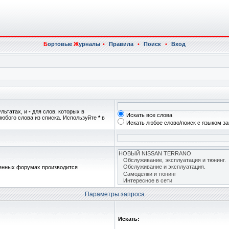
Б
ортовые
Ж
урналы
•
Правила
•
Поиск
•
Вход
ультатах, и
-
для слов, которых в
Искать все слова
любого слова из списка. Используйте
*
в
Искать любое слово/поиск с языком з
женных форумах производится
Параметры запроса
Искать: