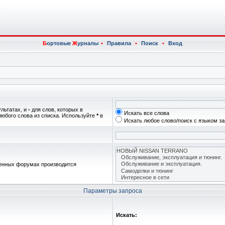
Б
ортовые
Ж
урналы
•
Правила
•
Поиск
•
Вход
ультатах, и
-
для слов, которых в
Искать все слова
любого слова из списка. Используйте
*
в
Искать любое слово/поиск с языком з
женных форумах производится
Параметры запроса
Искать: