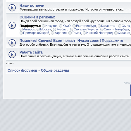
Наши встречи
Фотографии вылазок, стрелок и покатушек. Истории о путешествиях.
Общение в регионах
Найди свой регион или город, или создай свой круг общения в своем горо
Подфорумы:
Иркутск
,
ЮФО
,
Екатеринбург
,
Казахстан
,
Омск
Ангарск
,
Москва
,
Кузбасс
,
Сахалин/Курилы
,
Санкт-Петербург
,
Приморский край
,
Карелия
,
Томск
,
Нижний Новгород
,
Хакасия
Помогите! Срочно! Всем привет! Нужен совет! Подскажите
Для особо упёртых. Все подобные темы тут. Это раздел для тем с неин
Работа сайта
Пожелания и рекомендации, а также выявленные ошибки в работе сайта
advert
Список форумов
»
Общие разделы
Andre