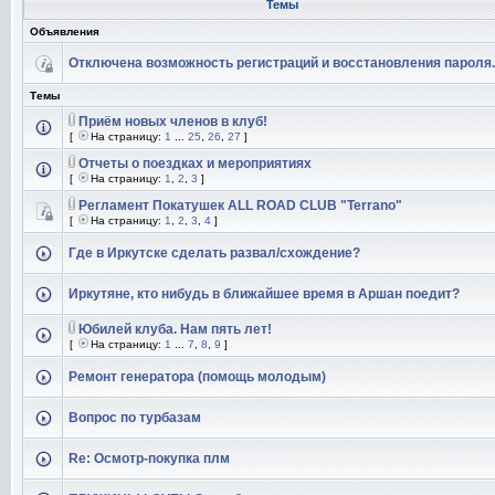
Темы
Объявления
Отключена возможность регистраций и восстановления пароля.
Темы
Приём новых членов в клуб!
[
На страницу:
1
...
25
,
26
,
27
]
Отчеты о поездках и мероприятиях
[
На страницу:
1
,
2
,
3
]
Регламент Покатушек ALL ROAD CLUB "Terrano"
[
На страницу:
1
,
2
,
3
,
4
]
Где в Иркутске сделать развал/схождение?
Иркутяне, кто нибудь в ближайшее время в Аршан поедит?
Юбилей клуба. Нам пять лет!
[
На страницу:
1
...
7
,
8
,
9
]
Ремонт генератора (помощь молодым)
Вопрос по турбазам
Re: Осмотр-покупка плм