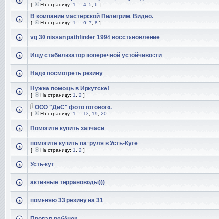
[
На страницу:
1
...
4
,
5
,
6
]
В компании мастерской Пилигрим. Видео.
[
На страницу:
1
...
6
,
7
,
8
]
vg 30 nissan pathfinder 1994 восстановление
Ищу стабилизатор поперечной устойчивости
Надо посмотреть резину
Нужна помощь в Иркутске!
[
На страницу:
1
,
2
]
ООО "ДиС" фото готового.
[
На страницу:
1
...
18
,
19
,
20
]
Помогите купить запчаси
помогите купить патруля в Усть-Куте
[
На страницу:
1
,
2
]
Усть-кут
активные террановоды)))
поменяю 33 резину на 31
Пропал ребёнок.