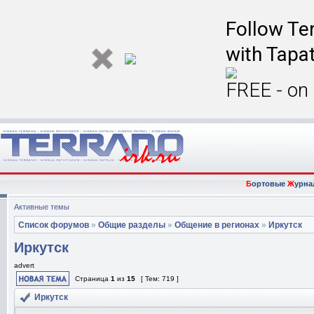
Follow Ter
with Tapat
FREE - on
Б
ортовые
Ж
урна
Активные темы
Список форумов
»
Общие разделы
»
Общение в регионах
»
Иркутск
Иркутск
advert
Страница
1
из
15
[ Тем: 719 ]
Иркутск