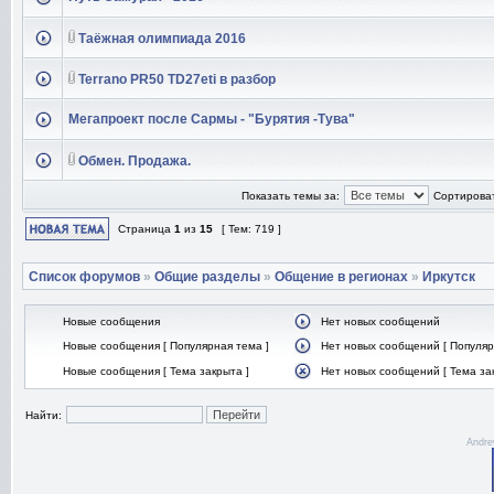
Таёжная олимпиада 2016
Terrano PR50 TD27eti в разбор
Мегапроект после Сармы - "Бурятия -Тува"
Обмен. Продажа.
Показать темы за:
Сортироват
Страница
1
из
15
[ Тем: 719 ]
Список форумов
»
Общие разделы
»
Общение в регионах
»
Иркутск
Новые сообщения
Нет новых сообщений
Новые сообщения [ Популярная тема ]
Нет новых сообщений [ Популяр
Новые сообщения [ Тема закрыта ]
Нет новых сообщений [ Тема за
Найти:
Andre