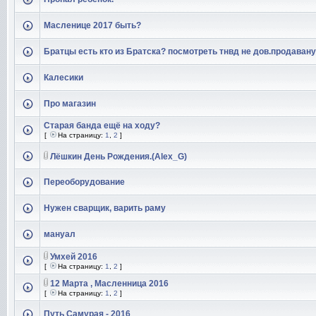
Масленице 2017 быть?
Братцы есть кто из Братска? посмотреть тнвд не дов.продавану
Калесики
Про магазин
Старая банда ещё на ходу?
[
На страницу:
1
,
2
]
Лёшкин День Рождения.(Alex_G)
Переоборудование
Нужен сварщик, варить раму
мануал
Умхей 2016
[
На страницу:
1
,
2
]
12 Марта , Масленница 2016
[
На страницу:
1
,
2
]
Путь Самурая - 2016