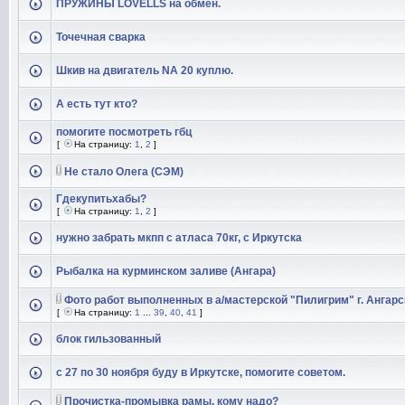
ПРУЖИНЫ LOVELLS на обмен.
Точечная сварка
Шкив на двигатель NA 20 куплю.
А есть тут кто?
помогите посмотреть гбц
[
На страницу:
1
,
2
]
Не стало Олега (СЭМ)
Гдекупитьхабы?
[
На страницу:
1
,
2
]
нужно забрать мкпп с атласа 70кг, с Иркутска
Рыбалка на курминском заливе (Ангара)
Фото работ выполненных в а/мастерской "Пилигрим" г. Ангарс
[
На страницу:
1
...
39
,
40
,
41
]
блок гильзованный
с 27 по 30 ноября буду в Иркутске, помогите советом.
Прочистка-промывка рамы, кому надо?