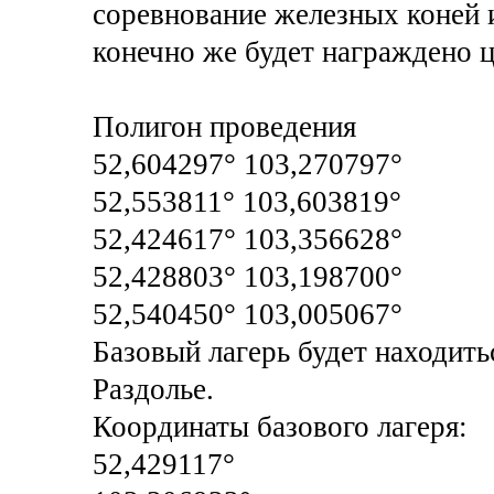
соревнование железных коней 
конечно же будет награждено
Полигон проведения
52,604297° 103,270797°
52,553811° 103,603819°
52,424617° 103,356628°
52,428803° 103,198700°
52,540450° 103,005067°
Базовый лагерь будет находить
Раздолье.
Координаты базового лагеря:
52,429117°