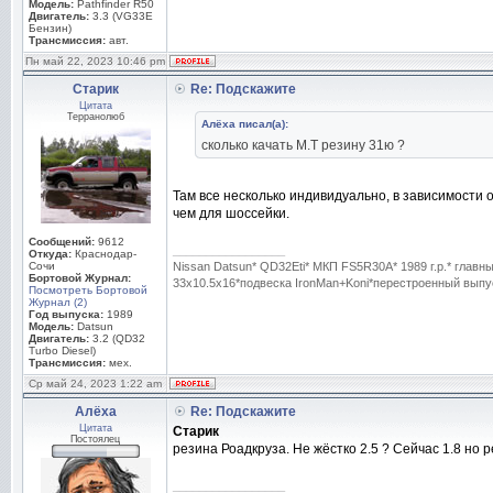
Модель:
Pathfinder R50
Двигатель:
3.3 (VG33E
Бензин)
Трансмиссия:
авт.
Пн май 22, 2023 10:46 pm
Старик
Re: Подскажите
Цитата
Терранолюб
Алёха писал(а):
сколько качать М.Т резину 31ю ?
Там все несколько индивидуально, в зависимости 
чем для шоссейки.
Сообщений:
9612
_________________
Откуда:
Краснодар-
Сочи
Nissan Datsun* QD32Eti* МКП FS5R30A* 1989 г.р.* гла
Бортовой Журнал:
33x10.5x16*подвеска IronMan+Koni*перестроенный выпус
Посмотреть Бортовой
Журнал (2)
Год выпуска:
1989
Модель:
Datsun
Двигатель:
3.2 (QD32
Turbo Diesel)
Трансмиссия:
мех.
Ср май 24, 2023 1:22 am
Алёха
Re: Подскажите
Цитата
Старик
Постоялец
резина Роадкруза. Не жёстко 2.5 ? Сейчас 1.8 но 
_________________