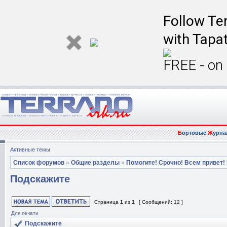
Follow Ter
with Tapat
FREE - on
Б
ортовые
Ж
урна
Активные темы
Список форумов
»
Общие разделы
»
Помогите! Срочно! Всем привет!
Подскажите
Страница
1
из
1
[ Сообщений: 12 ]
Для печати
Подскажите