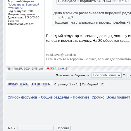
В Мануале 2 варианта : 48/11=4.363 и 51/11
Бортовой Журнал:
Посмотреть Бортовой
Журнал (0)
Год выпуска:
2013
Дело в том что разваливается передний редук
Модель:
---другое---
Двигатель:
3.5 (VQ-35
разобрать?
Бензин)
Подходят ли с эльгранда и прочих подобных?
Трансмиссия:
авт.
Передний редуктор совсем не дефицит, можно у св
колеса и посчитать самому. На 20 оборотов кардан
_________________
musicavto@narod.ru
Если я что-то о Терранах не знаю, то знаю где прочитать
Вт ноя 26, 2024 5:48 pm
Показать сообщения за:
Сорти
Страница
1
из
1
[ Сообщений: 12 ]
Список форумов
»
Общие разделы
»
Помогите! Срочно! Всем привет!
Найти: