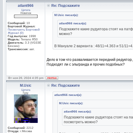
atlant966
Re: Подскажите
Цитата
Новичок
M.Usic писал(а):
Сообщений:
10
atlant966 писал(а):
Бортовой Журнал:
Подскажите какие рудуктора стоят на патф
Посмотреть Бортовой
Журнал (0)
можно?
Год выпуска:
1998
Модель:
Terrano R50
Двигатель:
3.3 (VG33E
В Мануале 2 варианта : 48/11=4.363 и 51/11=4
Бензин)
Трансмиссия:
авт.
Дело в том что разваливается передний редуктор,
Подходят ли с эльгранда и прочих подобных?
Вт ноя 26, 2024 4:35 pm
M.Usic
Re: Подскажите
Цитата
Гуру
atlant966 писал(а):
M.Usic писал(а):
atlant966 писал(а):
Подскажите какие рудуктора стоят на па
посмотреть можно?
Сообщений:
2212
Откуда:
г.Москва