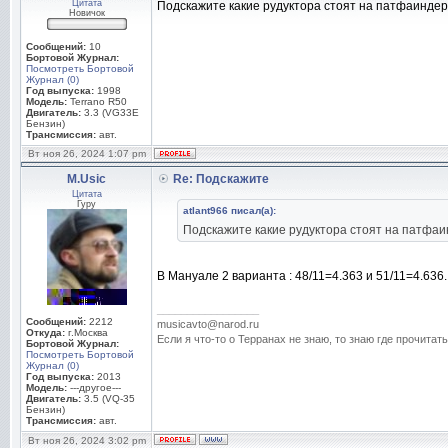
Цитата
Подскажите какие рудуктора стоят на патфаиндер 
Новичок
Сообщений:
10
Бортовой Журнал:
Посмотреть Бортовой
Журнал (0)
Год выпуска:
1998
Модель:
Terrano R50
Двигатель:
3.3 (VG33E
Бензин)
Трансмиссия:
авт.
Вт ноя 26, 2024 1:07 pm
M.Usic
Re: Подскажите
Цитата
Гуру
atlant966 писал(а):
Подскажите какие рудуктора стоят на патфаин
В Мануале 2 варианта : 48/11=4.363 и 51/11=4.636.
_________________
Сообщений:
2212
musicavto@narod.ru
Откуда:
г.Москва
Если я что-то о Терранах не знаю, то знаю где прочитать
Бортовой Журнал:
Посмотреть Бортовой
Журнал (0)
Год выпуска:
2013
Модель:
---другое---
Двигатель:
3.5 (VQ-35
Бензин)
Трансмиссия:
авт.
Вт ноя 26, 2024 3:02 pm