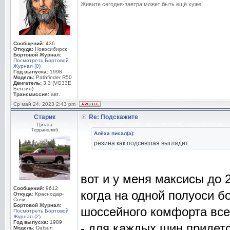
Живите сегодня-завтра может быть ещё хуже.
Сообщений:
436
Откуда:
Новосибирск
Бортовой Журнал:
Посмотреть Бортовой
Журнал (0)
Год выпуска:
1998
Модель:
Pathfinder R50
Двигатель:
3.3 (VG33E
Бензин)
Трансмиссия:
авт.
Ср май 24, 2023 2:43 pm
Старик
Re: Подскажите
Цитата
Терранолюб
Алёха писал(а):
резина как подсевшая выглядит
вот и у меня максисы до 2
Сообщений:
9612
когда на одной полуоси б
Откуда:
Краснодар-
Сочи
Бортовой Журнал:
шоссейного комфорта все 
Посмотреть Бортовой
Журнал (2)
Год выпуска:
1989
- для каждых шин придетс
Модель:
Datsun