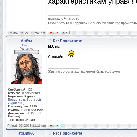
характеристикам управля
_________________
musicavto@narod.ru
Если я что-то о Терранах не знаю, то знаю где прочитать
Пт май 26, 2023 2:50 am
Алёха
Re: Подскажите
Цитата
M.Usic
Постоялец
Спасибо
_________________
Живите сегодня-завтра может быть ещё хуже.
Сообщений:
436
Откуда:
Новосибирск
Бортовой Журнал:
Посмотреть Бортовой
Журнал (0)
Год выпуска:
1998
Модель:
Pathfinder R50
Двигатель:
3.3 (VG33E
Бензин)
Трансмиссия:
авт.
Пт май 26, 2023 12:11 pm
atlant966
Re: Подскажите