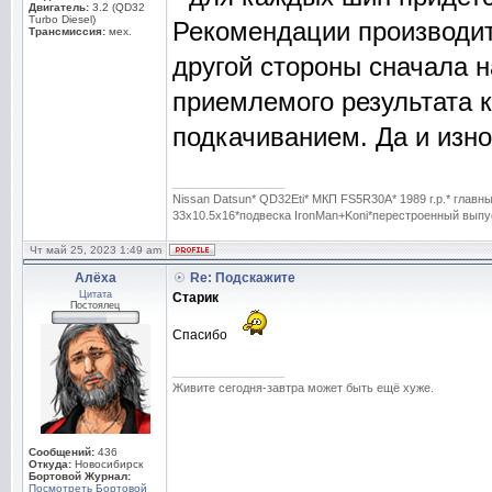
Двигатель:
3.2 (QD32
Turbo Diesel)
Рекомендации производит
Трансмиссия:
мех.
другой стороны сначала н
приемлемого результата к
подкачиванием. Да и изн
_________________
Nissan Datsun* QD32Eti* МКП FS5R30A* 1989 г.р.* гла
33x10.5x16*подвеска IronMan+Koni*перестроенный выпус
Чт май 25, 2023 1:49 am
Алёха
Re: Подскажите
Цитата
Старик
Постоялец
Спасибо
_________________
Живите сегодня-завтра может быть ещё хуже.
Сообщений:
436
Откуда:
Новосибирск
Бортовой Журнал:
Посмотреть Бортовой