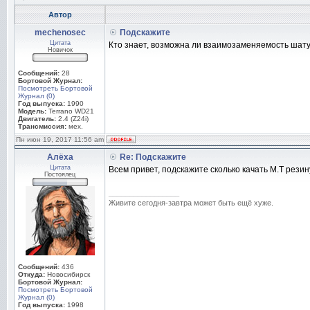
Автор
mechenosec
Подскажите
Цитата
Кто знает, возможна ли взаимозаменяемость шату
Новичок
Сообщений:
28
Бортовой Журнал:
Посмотреть Бортовой
Журнал (0)
Год выпуска:
1990
Модель:
Terrano WD21
Двигатель:
2.4 (Z24i)
Трансмиссия:
мех.
Пн июн 19, 2017 11:56 am
Алёха
Re: Подскажите
Цитата
Всем привет, подскажите сколько качать М.Т резин
Постоялец
_________________
Живите сегодня-завтра может быть ещё хуже.
Сообщений:
436
Откуда:
Новосибирск
Бортовой Журнал:
Посмотреть Бортовой
Журнал (0)
Год выпуска:
1998