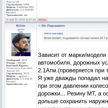
Журнал (0)
Год выпуска:
1998
Модель:
Pathfinder R50
Двигатель:
3.3 (VG33E
Бензин)
Трансмиссия:
авт.
Чт май 25, 2023 11:47 am
M.Usic
Re: Подскажите
Цитата
Гуру
Алёха писал(а):
Всем привет, подскажите сколько качать М.Т 
Зависит от марки/модели 
Сообщений:
2212
автомобиля, дорожных ус
Откуда:
г.Москва
Бортовой Журнал:
Посмотреть Бортовой
2.1Атм.(проверяется при 
Журнал (0)
Год выпуска:
2013
Модель:
---другое---
Я уже дважды попадал на 
Двигатель:
3.5 (VQ-35
Бензин)
при этом давлении колесо
Трансмиссия:
авт.
дорожки... Резину МТ, а 
дольше сохранить наружн