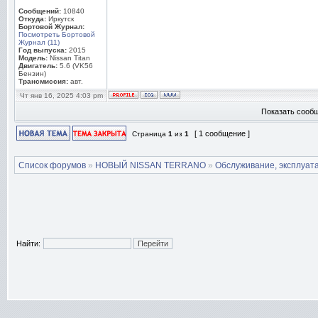
Сообщений:
10840
Откуда:
Иркутск
Бортовой Журнал:
Посмотреть Бортовой
Журнал (11)
Год выпуска:
2015
Модель:
Nissan Titan
Двигатель:
5.6 (VK56
Бензин)
Трансмиссия:
авт.
Чт янв 16, 2025 4:03 pm
Показать сообщ
[ 1 сообщение ]
Страница
1
из
1
Список форумов
»
НОВЫЙ NISSAN TERRANO
»
Обслуживание, эксплуата
Найти: