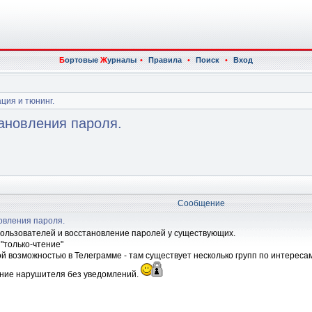
Б
ортовые
Ж
урналы
•
Правила
•
Поиск
•
Вход
ция и тюнинг.
ановления пароля.
Сообщение
овления пароля.
ользователей и восстановление паролей у существующих.
"только-чтение"
 возможностью в Телеграмме - там существует несколько групп по интересам
ение нарушителя без уведомлений.