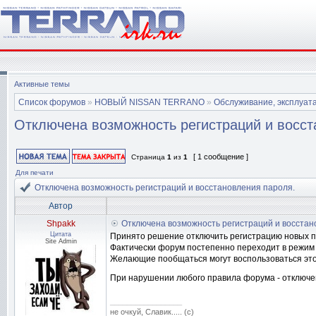
Активные темы
Список форумов
»
НОВЫЙ NISSAN TERRANO
»
Обслуживание, эксплуата
Отключена возможность регистраций и восст
[ 1 сообщение ]
Страница
1
из
1
Для печати
Отключена возможность регистраций и восстановления пароля.
Автор
Shpakk
Отключена возможность регистраций и восстан
Цитата
Принято решение отключить регистрацию новых п
Site Admin
Фактически форум постепенно переходит в режим 
Желающие пообщаться могут воспользоваться этой
При нарушении любого правила форума - отключ
_________________
не очкуй, Славик..... (с)