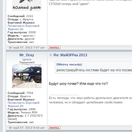
CF500A теперь мой "джип".
Сообщений:
2241
Откуда:
г. Иркутск
Бортовой Журнал:
Посмотреть Бортовой
Журнал (4)
Год выпуска:
2008
Модель:
---другое---
Двигатель:
другой
Трансмиссия:
авт.
Вт май 07, 2013 7:07 am
Mr_Gray
Re: МайOFFка 2013
Цитата
Терранолюб
DMetrey писал(а):
регистрируйтесь гостями будет на что посм
Будут шоу-точки? Или еще что-то?
Сообщений:
7554
_________________
Откуда:
Иркутск
Есть легенда, что звук работы дизельного двигателя 
Бортовой Журнал:
человека, но и обладает целебными свойствами.
Посмотреть Бортовой
Журнал (0)
Год выпуска:
1996
Модель:
Terrano R50
Двигатель:
2.7 (TD27ETi
Diesel)
Трансмиссия:
авт.
Вт май 07, 2013 9:43 am