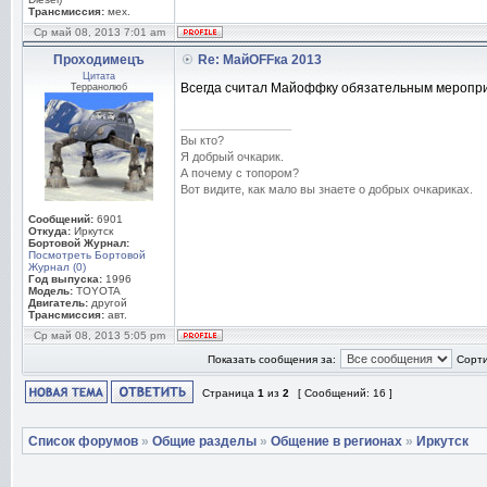
Трансмиссия:
мех.
Ср май 08, 2013 7:01 am
Проходимецъ
Re: МайOFFка 2013
Цитата
Всегда считал Майоффку обязательным мероприя
Терранолюб
_________________
Вы кто?
Я добрый очкарик.
А почему с топором?
Вот видите, как мало вы знаете о добрых очкариках.
Сообщений:
6901
Откуда:
Иркутск
Бортовой Журнал:
Посмотреть Бортовой
Журнал (0)
Год выпуска:
1996
Модель:
TOYOTA
Двигатель:
другой
Трансмиссия:
авт.
Ср май 08, 2013 5:05 pm
Показать сообщения за:
Сорти
Страница
1
из
2
[ Сообщений: 16 ]
Список форумов
»
Общие разделы
»
Общение в регионах
»
Иркутск