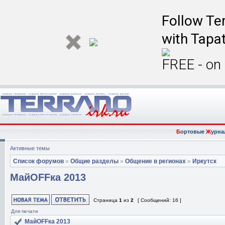
Follow Ter
with Tapat
FREE - on
Б
ортовые
Ж
урна
Активные темы
Список форумов
»
Общие разделы
»
Общение в регионах
»
Иркутск
МайOFFка 2013
Страница
1
из
2
[ Сообщений: 16 ]
Для печати
МайOFFка 2013