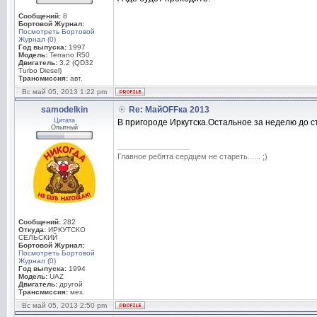
Сообщений:
8
Бортовой Журнал:
Посмотреть Бортовой
Журнал (0)
Год выпуска:
1997
Модель:
Terrano R50
Двигатель:
3.2 (QD32
Turbo Diesel)
Трансмиссия:
авт.
Вс май 05, 2013 1:22 pm
samodelkin
Re: МайOFFка 2013
Цитата
В пригороде Иркутска.Остальное за неделю до с
Опытный
_________________
Главное ребята сердцем не стареть...... ;)
Сообщений:
282
Откуда:
ИРКУТСКО
СЕЛЬСКИЙ
Бортовой Журнал:
Посмотреть Бортовой
Журнал (0)
Год выпуска:
1994
Модель:
UAZ
Двигатель:
другой
Трансмиссия:
мех.
Вс май 05, 2013 2:50 pm