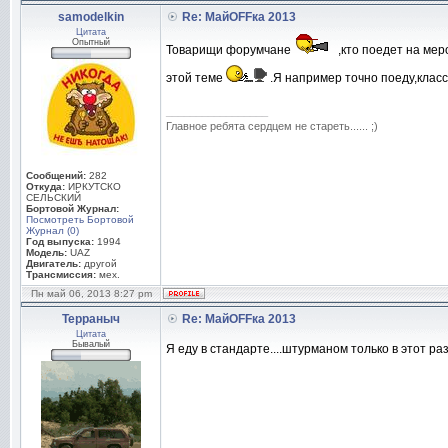
samodelkin
Re: МайOFFка 2013
Цитата
Опытный
Товарищи форумчане
,кто поедет на ме
этой теме
.Я например точно поеду,клас
_________________
Главное ребята сердцем не стареть...... ;)
Сообщений:
282
Откуда:
ИРКУТСКО
СЕЛЬСКИЙ
Бортовой Журнал:
Посмотреть Бортовой
Журнал (0)
Год выпуска:
1994
Модель:
UAZ
Двигатель:
другой
Трансмиссия:
мех.
Пн май 06, 2013 8:27 pm
Терраныч
Re: МайOFFка 2013
Цитата
Бывалый
Я еду в стандарте....штурманом только в этот ра