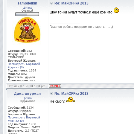
samodelkin
Re: МайOFFка 2013
Цитата
Опытный
Шоу точки будут точно,и ещё кое что
_________________
Главное ребята сердцем не стареть...... ;)
Сообщений:
282
Откуда:
ИРКУТСКО
СЕЛЬСКИЙ
Бортовой Журнал:
Посмотреть Бортовой
Журнал (0)
Год выпуска:
1994
Модель:
UAZ
Двигатель:
другой
Трансмиссия:
мех.
Вт май 07, 2013 5:33 pm
Дима-штурман
Re: МайOFFка 2013
Цитата
Не смогу.
Терранолюб
Сообщений:
2134
Откуда:
Иркутск
Бортовой Журнал:
Посмотреть Бортовой
Журнал (0)
Год выпуска:
1988
Модель:
Terrano WD21
Двигатель:
2.7 (TD27
Diesel)