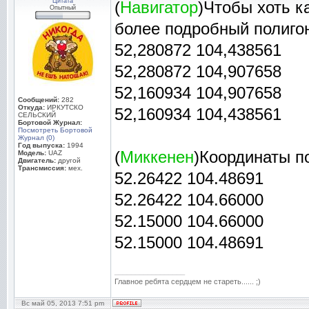
Цитата
(
Навигатор
)Чтобы хоть к
Опытный
более подробный полигон
52,280872 104,438561
52,280872 104,907658
52,160934 104,907658
Сообщений:
282
Откуда:
ИРКУТСКО
52,160934 104,438561
СЕЛЬСКИЙ
Бортовой Журнал:
Посмотреть Бортовой
Журнал (0)
Год выпуска:
1994
(
Миккенен
)Координаты п
Модель:
UAZ
Двигатель:
другой
Трансмиссия:
мех.
52.26422 104.48691
52.26422 104.66000
52.15000 104.66000
52.15000 104.48691
_________________
Главное ребята сердцем не стареть...... ;)
Вс май 05, 2013 7:51 pm