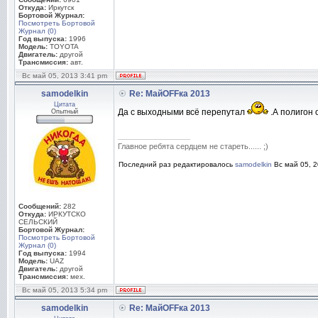
Откуда:
Иркутск
Бортовой Журнал:
Посмотреть Бортовой
Журнал (0)
Год выпуска:
1996
Модель:
TOYOTA
Двигатель:
другой
Трансмиссия:
авт.
Вс май 05, 2013 3:41 pm
samodelkin
Re: МайOFFка 2013
Цитата
Да с выходными всё перепутал
.А полигон 
Опытный
_________________
Главное ребята сердцем не стареть...... ;)
Последний раз редактировалось
samodelkin
Вс май 05, 2
Сообщений:
282
Откуда:
ИРКУТСКО
СЕЛЬСКИЙ
Бортовой Журнал:
Посмотреть Бортовой
Журнал (0)
Год выпуска:
1994
Модель:
UAZ
Двигатель:
другой
Трансмиссия:
мех.
Вс май 05, 2013 5:34 pm
samodelkin
Re: МайOFFка 2013