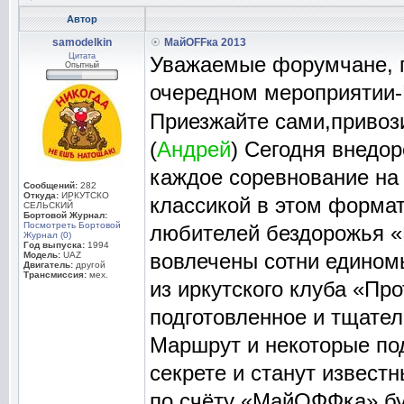
Автор
samodelkin
МайOFFка 2013
Цитата
Уважаемые форумчане, п
Опытный
очередном мероприятии
Приезжайте сами,привоз
(
Андрей
) Сегодня внедо
каждое соревнование на
Сообщений:
282
Откуда:
ИРКУТСКО
классикой в этом форма
СЕЛЬСКИЙ
Бортовой Журнал:
Посмотреть Бортовой
любителей бездорожья «
Журнал (0)
Год выпуска:
1994
Модель:
UAZ
вовлечены сотни едином
Двигатель:
другой
Трансмиссия:
мех.
из иркутского клуба «Пр
подготовленное и тщате
Маршрут и некоторые по
секрете и станут извест
по счёту «МайОФФка» бу