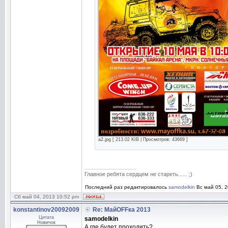
a2.jpg [ 213.02 KIB | Просмотров: 43669 ]
_________________
Главное ребята сердцем не стареть...... ;)
Последний раз редактировалось
samodelkin
Вс май 05, 2
Сб май 04, 2013 10:52 pm
konstantinov20092009
Re: МайOFFка 2013
Цитата
samodelkin
Новичок
А где будет проходить?