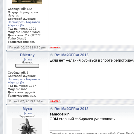
Сообщений:
132
Откуда:
Город герой
Иркутск
Бортовой Журнал:
Посмотреть Бортовой
Журнал (0)
Год выпуска:
1991
Модель:
Terrano WD21
Двигатель:
2.7 (TD27T
Turbo Diesel)
Трансмиссия:
авт.
Пн май 06, 2013 8:35 pm
DMetrey
Re: МайOFFка 2013
Цитата
Если нет желания рубиться в спорте регистриру
Новичок
Сообщений:
1
Бортовой Журнал:
Посмотреть Бортовой
Журнал (0)
Год выпуска:
1987
Модель:
UAZ
Двигатель:
другой
Трансмиссия:
мех.
Вт май 07, 2013 1:24 am
Муха
Re: МайOFFка 2013
Цитата
samodelkin
Терранолюб
СЭМ старший собирался участвовать.
_________________
Сделай шаг, и дорога появится сама собой. Стив Джоб