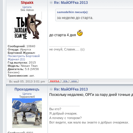
Shpakk
Re: МайOFFка 2013
Цитата
Site Admin
samodelkin писал(а):
за неделю до старта.
до старта 4 дня
_________________
Сообщений:
10840
не очкуй, Славик..... (с)
Откуда:
Иркутск
Бортовой Журнал:
Посмотреть Бортовой
Журнал (11)
Год выпуска:
2015
Модель:
Nissan Titan
Двигатель:
5.6 (VK56
Бензин)
Трансмиссия:
авт.
Вс май 05, 2013 3:01 pm
Проходимецъ
Re: МайOFFка 2013
Цитата
Поскольку недалеко, ОРГи за пару дней точные 
Терранолюб
_________________
Вы кто?
Я добрый очкарик.
А почему с топором?
Вот видите, как мало вы знаете о добрых очкариках.
Сообщений:
6901