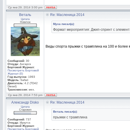
Ср янв 29, 2014 3:00 pm
Веталь
Re: Масленица 2014
Цитата
Новичок
Муха писал(а):
Формат мероприятия: Джип-спринт с элемента
Виды спорта прыжки с трамплина на 100 и более м
Сообщений:
30
Откуда:
Ангарск
Бортовой Журнал:
Посмотреть Бортовой
Журнал (0)
Год выпуска:
1993
Модель:
Safari
Двигатель:
4.2 (TD42
Diesel)
Трансмиссия:
мех.
Ср янв 29, 2014 7:53 pm
Александр Disko
Re: Масленица 2014
Цитата
Старожил
Веталь писал(а):
прыжки с трамплина
Сообщений:
737
Откуда:
Иркутск
Бортовой Журнал:
Посмотреть Бортовой