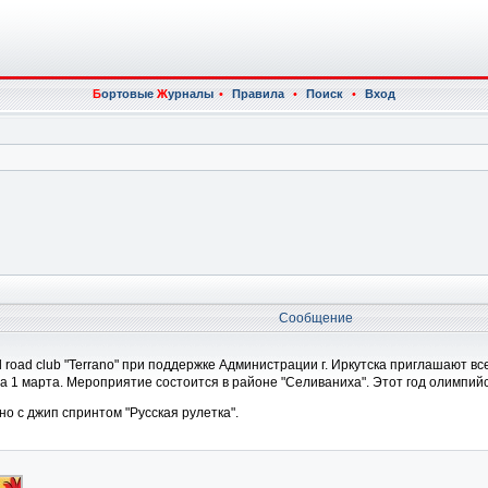
Б
ортовые
Ж
урналы
•
Правила
•
Поиск
•
Вход
Сообщение
и All road club "Terrano" при поддержке Администрации г. Иркутска приглашаю
на 1 марта. Мероприятие состоится в районе "Селиваниха". Этот год олимпий
 с джип спринтом "Русская рулетка".