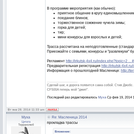
В программе мероприятия (как обычно):
приятное общение в кругу единомышленник
поедание блинов;
торжественное сожжение чучела зимы;
горка для детей;
тир;
мини конкурсы для взрослых и детей;
Трасса рассчитана на неподготовленные (стандар
Приезжайте с семьями, конкурсы и "развлекухи" бу
Регламент
http://irkutsk-4x4.ru/index.php?topic=2 ..
Предварительная регистрация
http://irkutsk-4x4.r
Информация о прошлогодней Масленице:
http://t
_________________
Сделай шаг, и дорога появится сама собой. Стив Джобс.
CF500A теперь мой "джип".
Последний раз редактировалось
Муха
Ср фев 19, 2014 1
Вт янв 28, 2014 11:33 am
Муха
Re: Масленица 2014
Цитата
прокладка трассы
Терранолюб
Вложение: