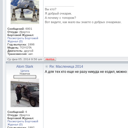
_________________
Вы кто?
Я добрый очкарик.
А почему с топором?
Вот видите, как мало вы знаете о добрых очкариках.
Сообщений:
6901
Откуда:
Иркутск
Бортовой Журнал:
Посмотреть Бортовой
Журнал (0)
Год выпуска:
1996
Модель:
TOYOTA
Двигатель:
другой
Трансмиссия:
авт.
Ср фев 05, 2014 9:56 am
Atom Stark
Re: Масленица 2014
Цитата
А для тех кто еще не разу никуда не ездил, можно 
Новичок
Сообщений:
6
Откуда:
Иркутск
Бортовой Журнал:
Посмотреть Бортовой
Журнал (0)
Год выпуска:
1992