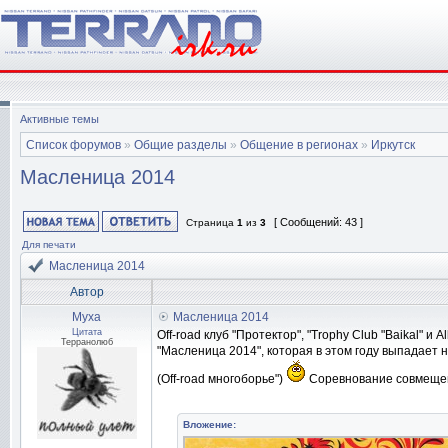
Активные темы
Список форумов
»
Общие разделы
»
Общение в регионах
»
Иркутск
Масленица 2014
[ Сообщений: 43 ]
Страница
1
из
3
Для печати
Масленица 2014
Автор
Муха
Масленица 2014
Цитата
Off-road клуб "Протектор", "Trophy Club "Baikal" 
Терранолюб
"Масленица 2014", которая в этом году выпадает 
(Off-road многоборье")
Соревнование совмещено
Вложение: