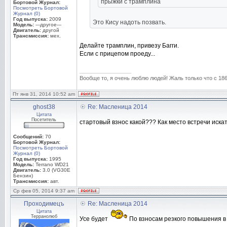
прыжки с трамплина
Бортовой Журнал:
Посмотреть Бортовой
Журнал (0)
Год выпуска:
2009
Это Кису надоть позвать.
Модель:
---другое---
Двигатель:
другой
Трансмиссия:
мех.
Делайте трамплин, привезу Багги.
Если с прицепом проеду...
_________________
Вообще то, я очень люблю людей! Жаль только что с 1861
Пт янв 31, 2014 10:52 am
ghost38
Re: Масленица 2014
Цитата
Посетитель
стартовый взнос какой??? Как место встречи иск
Сообщений:
70
Бортовой Журнал:
Посмотреть Бортовой
Журнал (0)
Год выпуска:
1995
Модель:
Terrano WD21
Двигатель:
3.0 (VG30E
Бензин)
Трансмиссия:
авт.
Ср фев 05, 2014 9:37 am
Проходимецъ
Re: Масленица 2014
Цитата
Терранолюб
Усе будет
По взносам резкого повышения в 