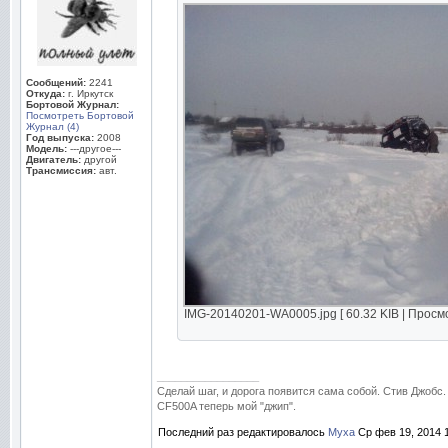
Сообщений:
2241
Откуда:
г. Иркутск
Бортовой Журнал:
Посмотреть Бортовой
Журнал (4)
Год выпуска:
2008
Модель:
---другое---
Двигатель:
другой
Трансмиссия:
авт.
IMG-20140201-WA0005.jpg [ 60.32 KIB | Просмо
_________________
Сделай шаг, и дорога появится сама собой. Стив Джобс.
CF500A теперь мой "джип".
Последний раз редактировалось
Муха
Ср фев 19, 2014 1