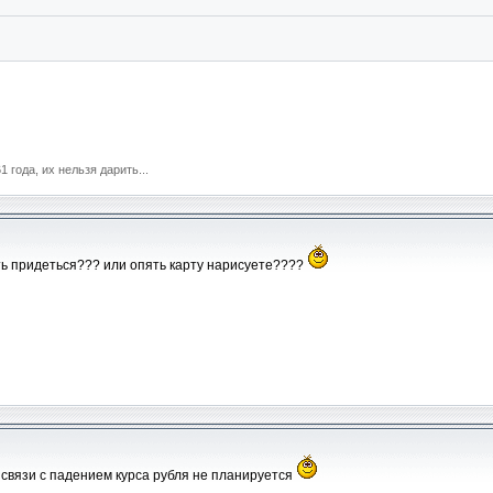
 года, их нельзя дарить...
ать придеться??? или опять карту нарисуете????
связи с падением курса рубля не планируется