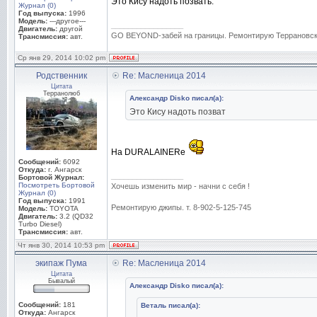
Это Кису надоть позвать.
Журнал (0)
Год выпуска:
1996
Модель:
---другое---
_________________
Двигатель:
другой
GO BEYOND-забей на границы. Ремонтирую Террановски
Трансмиссия:
авт.
Ср янв 29, 2014 10:02 pm
Родственник
Re: Масленица 2014
Цитата
Терранолюб
Александр Disko писал(а):
Это Кису надоть позват
На DURALAINERe
Сообщений:
6092
Откуда:
г. Ангарск
_________________
Бортовой Журнал:
Посмотреть Бортовой
Хочешь изменить мир - начни с себя !
Журнал (0)
Год выпуска:
1991
Ремонтирую джипы. т. 8-902-5-125-745
Модель:
TOYOTA
Двигатель:
3.2 (QD32
Turbo Diesel)
Трансмиссия:
авт.
Чт янв 30, 2014 10:53 pm
экипаж Пума
Re: Масленица 2014
Цитата
Бывалый
Александр Disko писал(а):
Сообщений:
181
Веталь писал(а):
Откуда:
Ангарск