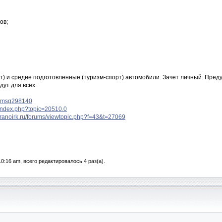
ов;
т) и средне подготовленные (туризм-спорт) автомобили. Зачет личный. Преду
дут для всех.
. #msg298140
u/index.php?topic=20510.0
erranoirk.ru/forums/viewtopic.php?f=43&t=27069
0:16 am, всего редактировалось 4 раз(а).