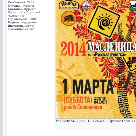
Сообщений:
2241
Откуда:
г. Иркутск
Бортовой Журнал:
Посмотреть Бортовой
Журнал (4)
Год выпуска:
2008
Модель:
---другое---
Двигатель:
другой
Трансмиссия:
авт.
ffc7520e7487.jpg [ 183.26 KIB | Просмотров: 71