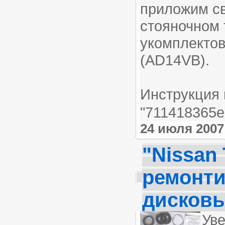
приложим сво
стояночном 
укомплекто
(AD14VB).
Инструкция
"711418365e
24 июля 200
"Nissan 
ремонти
дисковы
Уве