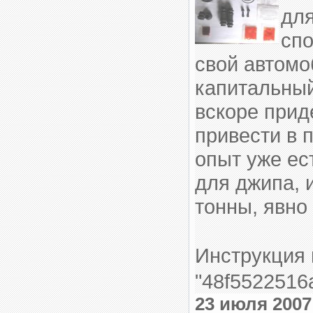
для
спо
свой автомо
капитальный
вскоре прид
привести в 
опыт уже ес
для джипа, 
тонны, явно 
Инструкция
"48f5522516
23 июля 200