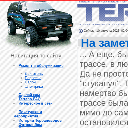
Сейчас: 10 августа 2026, 02:0
На заме
... А еще, б
Навигация по сайту
трассе, в л
Ремонт и обслуживание
Да не прост
Двигатель
Подвеска
"стуканул". 
Салон
Электрика
намертво бы
Сделай сам
Terrano FAQ
трассе была
Интересное в сети
мимо до сам
Покатушки и
мероприятия
остановился
Истории Террановодов
Фотоальбом