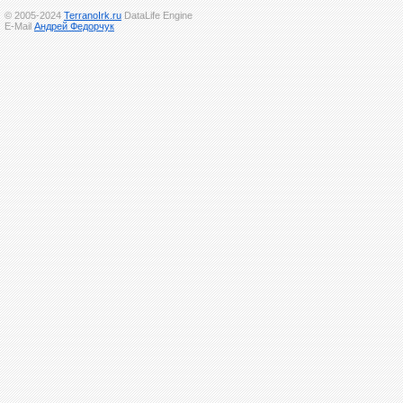
© 2005-2024
TerranoIrk.ru
DataLife Engine
E-Mail
Андрей Федорчук