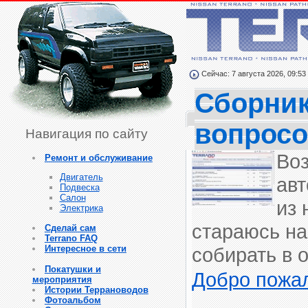
Сейчас: 7 августа 2026, 09:53
Сборник
вопросо
Навигация по сайту
Во
Ремонт и обслуживание
Двигатель
авт
Подвеска
Салон
из 
Электрика
стараюсь на
Сделай сам
Terrano FAQ
Интересное в сети
собирать в 
Покатушки и
Добро пожа
мероприятия
Истории Террановодов
Фотоальбом