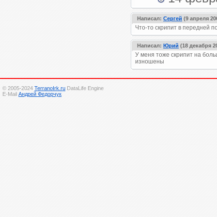
Написал:
Сергей
(9 апреля 20
Что-то скрипит в передней п
Написал:
Юрий
(18 декабря 20
У меня тоже скрипит на больш
изношены
© 2005-2024
TerranoIrk.ru
DataLife Engine
E-Mail
Андрей Федорчук