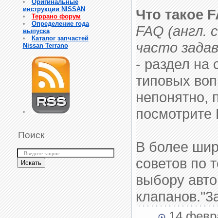
Оригинальные
инструкции NISSAN
Что такое 
Террано форум
Определение года
FAQ (англ. с
выпуска
Каталог запчастей
часто задав
Nissan Terrano
- раздел на
типовых воп
непонятно, 
посмотрите 
Поиск
В более шир
советов по 
выбору авто
клапанов."3
14 февр