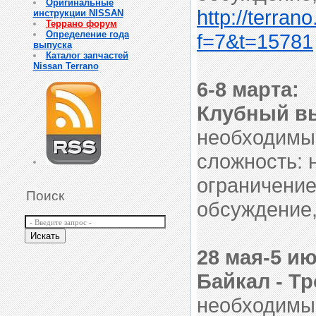
Оригинальные
http://terran
инструкции NISSAN
Террано форум
Определение года
f=7&t=15781
выпуска
Каталог запчастей
Nissan Terrano
6-8 марта:
Клубный вы
необходимый
сложность: 
ограничение
Поиск
обсуждение
28 мая-5 и
Байкал - Т
необходимый