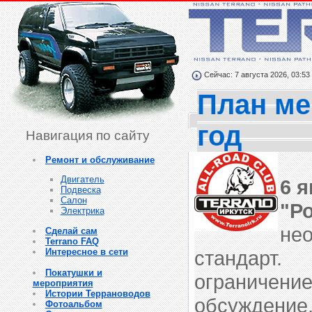
Сейчас: 7 августа 2026, 03:53
План ме
год
Навигация по сайту
Ремонт и обслуживание
Двигатель
6 я
Подвеска
Салон
"Р
Электрика
нео
Сделай сам
Terrano FAQ
Интересное в сети
стандарт.
Покатушки и
ограничение
мероприятия
Истории Террановодов
обсуждение,
Фотоальбом