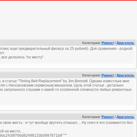
Категория:
Ремонт
/
Двигатель
 (плюс еще предварительный фильтр за 25 рублей). Для сравнения - родной
ет.
 все делалось "по месту".
Категория:
Ремонт
/
Двигатель
 статье "Timing Belt Replacement" by Jim Bennett. Однако известные мне
ля с Ниссановским сервисным мануалом. Цель этой статьи - детально
но запуганного слухами о какой-то особенной сложности любых ремонтных
Категория:
Ремонт
/
Двигатель
свою жисть - и тут вообще крутить отказал.... Ну снял я его (снимается без
й на место....
9dc2438f766d82498133b0997871b9" ""