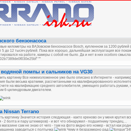
ского бензонасоса
ервые километры на ВАЗовском бензонасосе Bosch, купленном за 1200 рублей
от 5 до 12 тысяч рублей. Пока все хорошо, дальнейшая эксплуатация все покаж
ировался на работе, камеры с собой не было. Да и нет в них особого смысла,
02b7389de0f030e25bf" ""
 водяной помпы и сальников на VG30
ить картинку
Все нижеизложенное уже было описано в Интернете - например, в
ия были весьма краткими, рассчитанными на квалифицированного исполните
асчете на квалификацию среднего автолюбителя, умеющего работать руками, 
ным 6-цилиндровым двигателем.
 Nissan Terrano
ть картинку
Значится история следующая - както хреново он у меня крутил всю 
 - 2 болта и пару штеккеров) - и вот что обнаружил - подшипнику трендец....
 магазине сам не знаю от чего - там на фото видно его номер - встал как родно
машинка заводиться с полтычка
Чему я безразмерно рад
"34