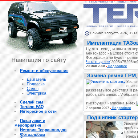
Сейчас: 9 августа 2026, 08:13
Имплантация ТАЗов
Ну, что - сегодня намотал п
бензонасос на Exist'е стоит 
Фотографий не будет - ремонт
Навигация по сайту
Читать далее
"2005a75296bcf
20 мая 2008
Подробнее
Ремонт и обслуживание
Замена ремня ГРМ,
Двигатель
Увелич
Подвеска
описан
Салон
разжевать все действия, в р
Электрика
работ, связанных с V-образ
Сделай сам
Инструкция написана
T-Rex
Terrano FAQ
7 апреля 2007
Подробнее
Интересное в сети
Подшипник стартера
Покатушки и
Увеличи
мероприятия
проблем
Истории Террановодов
Нашёл в
Фотоальбом
Теперь 