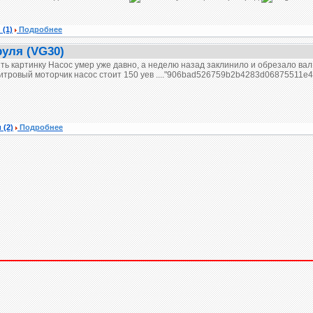
и
(1)
Подробнее
руля (VG30)
ть картинку
Насос умер уже давно, а неделю назад заклинило и обрезало вал,
литровый моторчик насос стоит 150 уев ...."906bad526759b2b4283d06875511e49
и
(2)
Подробнее