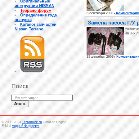
Оригинальные
инструкции NISSAN
Террано форум
8 сентября 2006
Комментари
Определение года
выпуска
Замена насоса Г/У 
Каталог запчастей
Nissan Terrano
Увеличи
на 3-х 
28 декабря 2005
Комментари
Поиск
© 2005-2024
TerranoIrk.ru
DataLife Engine
E-Mail
Андрей Федорчук